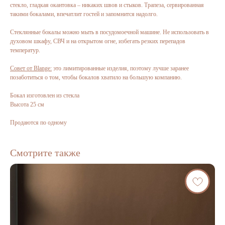
стекло, гладкая окантовка – никаких швов и стыков. Трапеза, сервированная
такими бокалами, впечатлит гостей и запомнится надолго.
Стеклянные бокалы можно мыть в посудомоечной машине. Не использовать в
духовом шкафу, СВЧ и на открытом огне, избегать резких перепадов
температур.
Совет от Blange:
это лимитированные изделия, поэтому лучше заранее
позаботиться о том, чтобы бокалов хватило на большую компанию.
Бокал изготовлен из стекла
Высота 25 см
Продаются по одному
Смотрите также