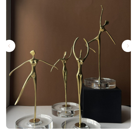
ДОСТАВКА И ОПЛАТА
УСЛОВИЯ ВОЗВРАТА
КОНТАКТЫ
ПОЛИТИКА КОНФИДЕНЦИАЛЬНОСТИ
+7-921-955-03-28
Info@blange.ru
График работы:
ПО ПРЕДВАРИТЕЛЬНОЙ ЗАПИСИ
КРАСНОГВАРДЕЙСКАЯ ПЛ. Д. 3Е, 3Е-169,
Г.САНКТ-ПЕТЕРБУРГ
BLANGE SHOP © 2022-2024