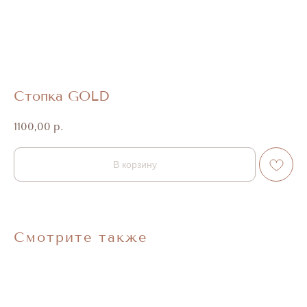
Стопка GOLD
1100,00
р.
ДОСТАВКА И ОПЛАТА
В корзину
УСЛОВИЯ ВОЗВРАТА
КОНТАКТЫ
ПОЛИТИКА КОНФИДЕНЦИАЛЬНОСТИ
Смотрите также
+7-921-955-03-28
Info@blange.ru