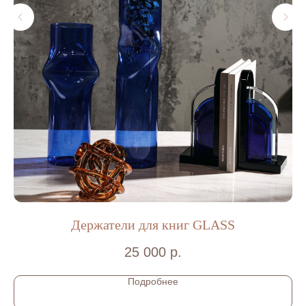
ДОСТАВКА И ОПЛАТА
УСЛОВИЯ ВОЗВРАТА
КОНТАКТЫ
ПОЛИТИКА КОНФИДЕНЦИАЛЬНОСТИ
+7-921-955-03-28
Info@blange.ru
Держатели для книг GLASS
График работы:
ПО ПРЕДВАРИТЕЛЬНОЙ ЗАПИСИ
25 000
р.
КРАСНОГВАРДЕЙСКАЯ ПЛ. Д. 3Е, 3Е-169,
Г.САНКТ-ПЕТЕРБУРГ
Подробнее
BLANGE SHOP © 2022-2024