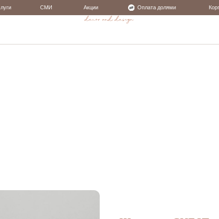
СМИ
Акции
Оплата долями
Корпоративные подарки
Интерьерный декор
Аромаколлекция
Интерьерный декор
Аромоколлекция
Тексти