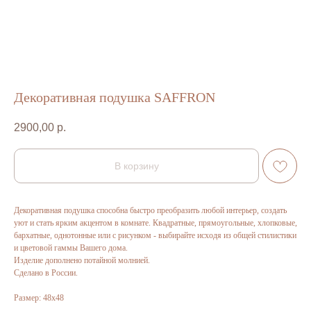
Декоративная подушка SAFFRON
2900,00
р.
В корзину
Декоративная подушка способна быстро преобразить любой интерьер, создать
уют и стать ярким акцентом в комнате. Квадратные, прямоугольные, хлопковые,
бархатные, однотонные или с рисунком - выбирайте исходя из общей стилистики
и цветовой гаммы Вашего дома.
ДОСТАВКА И ОПЛАТА
Изделие дополнено потайной молнией.
УСЛОВИЯ ВОЗВРАТА
Сделано в России.
КОНТАКТЫ
Размер: 48х48
ПОЛИТИКА КОНФИДЕНЦИАЛЬНОСТИ