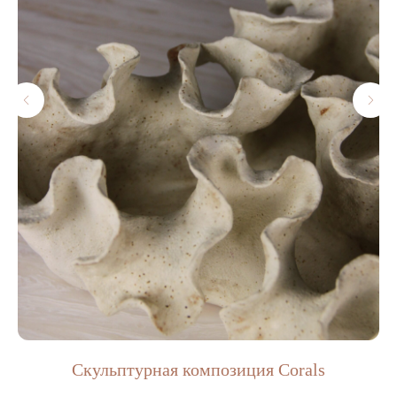
ДОСТАВКА И ОПЛАТА
УСЛОВИЯ ВОЗВРАТА
КОНТАКТЫ
ПОЛИТИКА КОНФИДЕНЦИАЛЬНОСТИ
+7-921-955-03-28
Info@blange.ru
График работы:
Скульптурная композиция Сorals
ПО ПРЕДВАРИТЕЛЬНОЙ ЗАПИСИ
КРАСНОГВАРДЕЙСКАЯ ПЛ. Д. 3Е, 3Е-169,